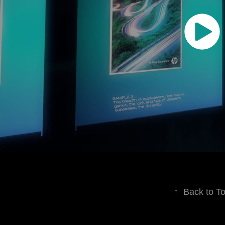
↑
Back to T